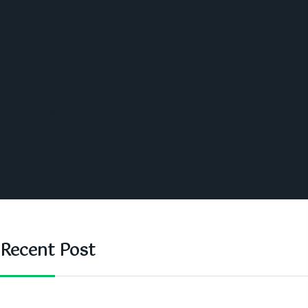
Economic
World
Angola
America
Southern Africa
Business and Networking
West Africa
Opinions
Nigeria
SAUTI Video
Recent Post