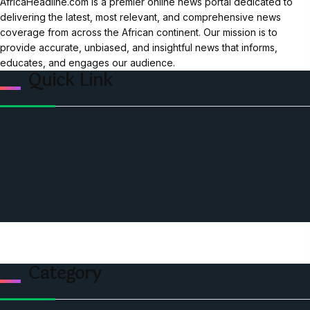
AfricaHeadline.com is a premier online news portal dedicated to
delivering the latest, most relevant, and comprehensive news
coverage from across the African continent. Our mission is to
provide accurate, unbiased, and insightful news that informs,
educates, and engages our audience.
Quick Link
Home
Ceo Leadership Legends
Podcast
Events
Privacy & Policy
Contact Us
Category
Politics