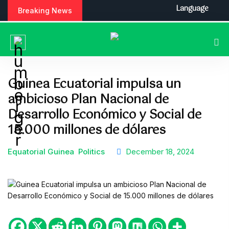
S
Language
Breaking News
k
i
p
t
o
c
Guinea Ecuatorial impulsa un
o
ambicioso Plan Nacional de
n
t
Desarrollo Económico y Social de
e
15.000 millones de dólares
n
t
Equatorial Guinea
Politics
December 18, 2024