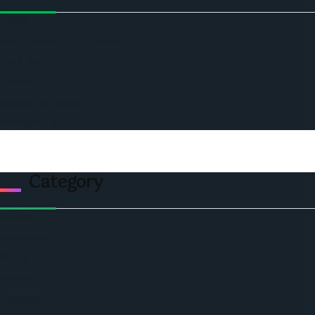
Home
Ceo Leadership Legends
Podcast
Events
Privacy & Policy
Contact Us
Category
Politics
Economic
World
Angola
America