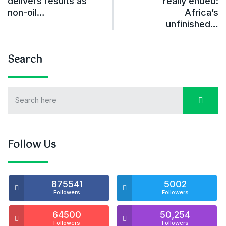
delivers results as
really ended:
non-oil…
Africa’s
unfinished…
Search
Follow Us
875541
5002
Followers
Followers
64500
50,254
Followers
Followers