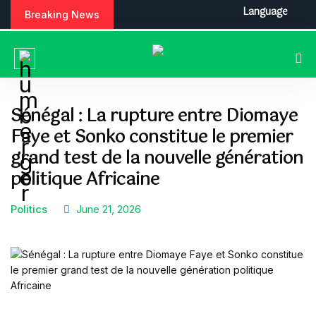
S
Language
Breaking News
k
i
p
t
o
c
Sénégal : La rupture entre Diomaye
o
Faye et Sonko constitue le premier
n
t
grand test de la nouvelle génération
e
politique Africaine
n
t
Politics
June 21, 2026